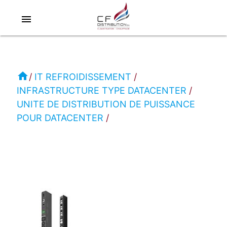
menu
RC
IT
REFROIDISSEMENT
home
IT REFROIDISSEMENT
INFRASTRUCTURE TYPE DATACENTER
UNITE
UNITE DE DISTRIBUTION DE PUISSANCE
DE
POUR DATACENTER
DISTRIBUTION
DE
PUISSANCE
POUR