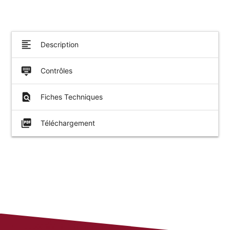
format_align_left
Description
keyboard_hide
Contrôles
find_in_page
Fiches Techniques
picture_as_pdf
Téléchargement