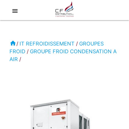
menu
RC
IT
REFROIDISSEMENT
home
IT REFROIDISSEMENT
GROUPES
FROID
GROUPE FROID CONDENSATION A
GROUPE
AIR
FROID
CONDENSATION
A
AIR
i-