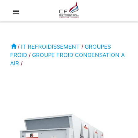
menu
RC
IT
REFROIDISSEMENT
home
IT REFROIDISSEMENT
GROUPES
FROID
GROUPE FROID CONDENSATION A
GROUPE
AIR
FROID
CONDENSATION
A
AIR
FR