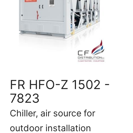
HFO-
Z
1502
-
7823
FR HFO-Z 1502 -
7823
Chiller, air source for
outdoor installation