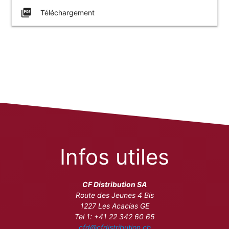
picture_as_pdf
Téléchargement
Infos utiles
CF Distribution SA
Route des Jeunes 4 Bis
1227 Les Acacias GE
Tel 1: +41 22 342 60 65
cfd@cfdistribution.ch