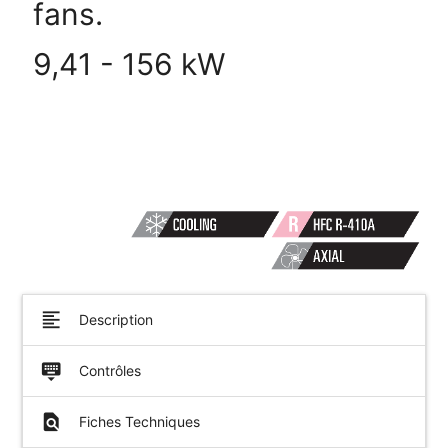
fans.
9,41 - 156 kW
format_align_left
Description
keyboard_hide
Contrôles
find_in_page
Fiches Techniques