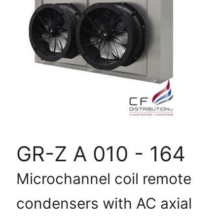
ARMOIRES
DE
PRECISIONS
GR-
Z
A
010
GR-Z A 010 - 164
-
Microchannel coil remote
164
condensers with AC axial