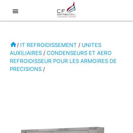
menu
RC
IT
REFROIDISSEMENT
home
IT REFROIDISSEMENT
UNITES
AUXILIAIRES
CONDENSEURS ET AERO
CONDENSEURS
REFROIDISSEUR POUR LES ARMOIRES DE
ET
PRECISIONS
AERO
REFROIDISSEUR
POUR
LES