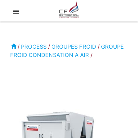
menu
RC
-
CLIMAVENETA
home
PROCESS
GROUPES FROID
GROUPE
FROID CONDENSATION A AIR
PROCESS
GROUPE
FROID
CONDENSATION
A
AIR