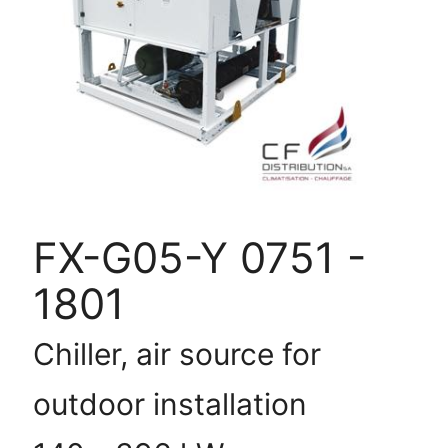
FX-
G05-
Y
0751
-
1801
FX-G05-Y 0751 -
1801
Chiller, air source for
outdoor installation