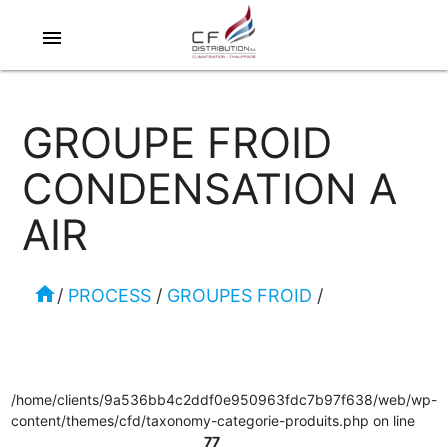
menu
GROUPE FROID
CONDENSATION A
AIR
home
/
PROCESS
/
GROUPES FROID
/
/home/clients/9a536bb4c2ddf0e950963fdc7b97f638/web/wp-
content/themes/cfd/taxonomy-categorie-produits.php on line
77