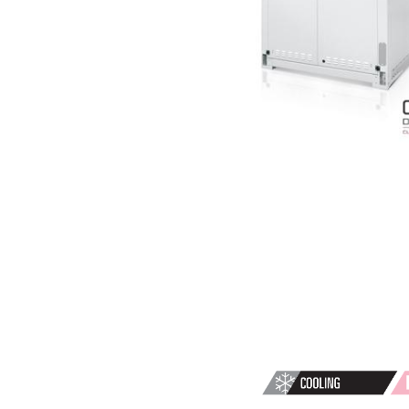
CONDENSATI
A
AIR
i-
NX
0151P