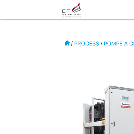
RC
-
home
PROCESS
POMPE A 
CLIMAVENETA
PROCESS
POMPE
A