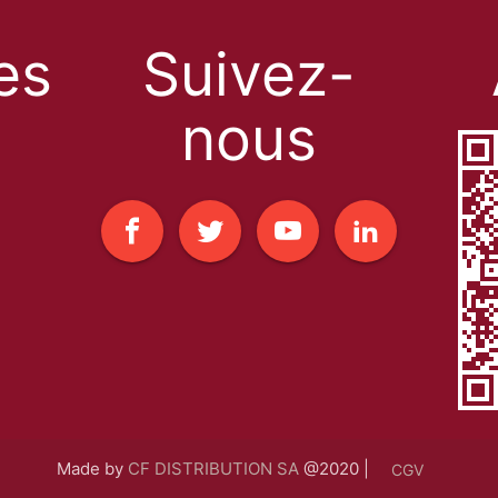
les
Suivez-
nous
Made by
CF DISTRIBUTION SA
@2020 |
CGV