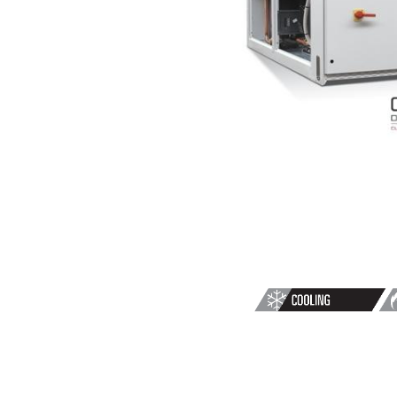
CHALEUR
REVERSIBLE
EAU/EAU
NX-
WN-
Y