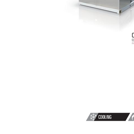
CHALEU
AIR/EAU
NX-
N-
Y
0604T