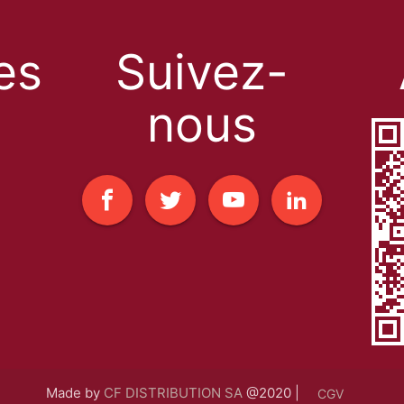
les
Suivez-
nous
Made by
CF DISTRIBUTION SA
@2020 |
CGV