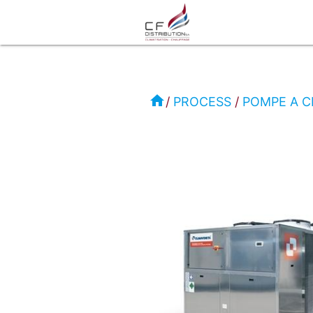
RC
-
home
PROCESS
POMPE A 
CLIMAVENETA
PROCESS
POMPE
A