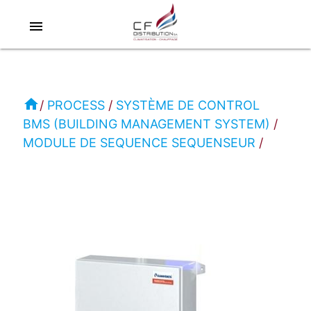
menu
RC
-
CLIMAVENETA
home
PROCESS
SYSTÈME DE CONTROL
BMS (BUILDING MANAGEMENT SYSTEM)
PROCESS
MODULE DE SEQUENCE SEQUENSEUR
MODULE
DE
SEQUENCE
SEQUENSEUR
SEQUENCER