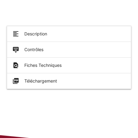
format_align_left
Description
keyboard_hide
Contrôles
find_in_page
Fiches Techniques
picture_as_pdf
Téléchargement