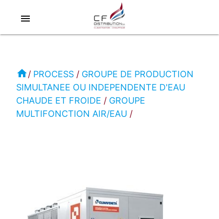
menu
RC
-
CLIMAVENETA
home
PROCESS
GROUPE DE PRODUCTION
SIMULTANEE OU INDEPENDENTE D'EAU
PROCESS
CHAUDE ET FROIDE
GROUPE
GROUPE
MULTIFONCTION AIR/EAU
MULTIFONCTION
AIR/EAU
ERACS2-
Q-