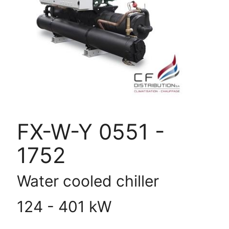
FX-
W-
Y
0551
-
1752
FX-W-Y 0551 -
1752
Water cooled chiller
124 - 401 kW