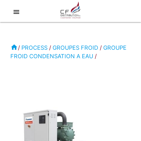
menu
RC
-
CLIMAVENETA
home
PROCESS
GROUPES FROID
GROUPE
FROID CONDENSATION A EAU
PROCESS
GROUPE
FROID
CONDENSATION
A
EAU