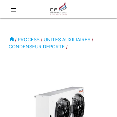
menu
RC
-
CLIMAVENETA
home
PROCESS
UNITES AUXILIAIRES
CONDENSEUR DEPORTE
PROCESS
CONDENSEUR
DEPORTE
NHCR
0011-
21