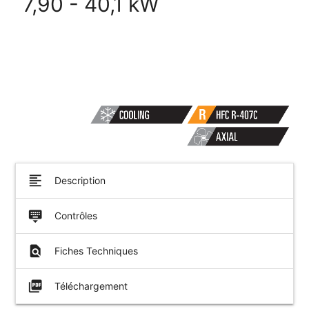
7,90 - 40,1 kW
format_align_left
Description
keyboard_hide
Contrôles
find_in_page
Fiches Techniques
picture_as_pdf
Téléchargement