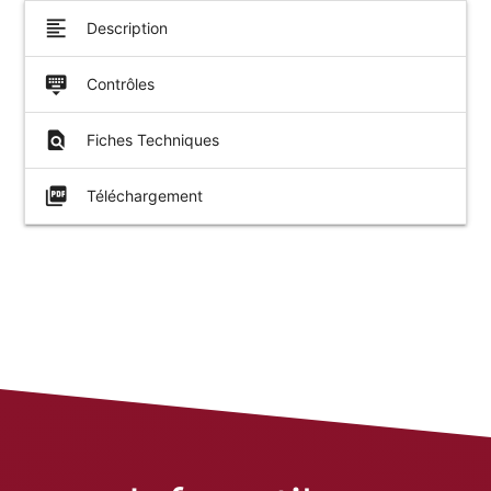
format_align_left
Description
keyboard_hide
Contrôles
find_in_page
Fiches Techniques
picture_as_pdf
Téléchargement