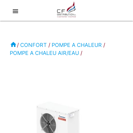
menu
RC
-
CLIMAVENETA
home
CONFORT
POMPE A CHALEUR
POMPE A CHALEU AIR/EAU
CONFORT
POMPE
A
CHALEU
AIR/EAU
i-