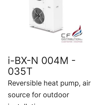
BX-
N
004M
-
035T
i-BX-N 004M -
035T
Reversible heat pump, air
source for outdoor