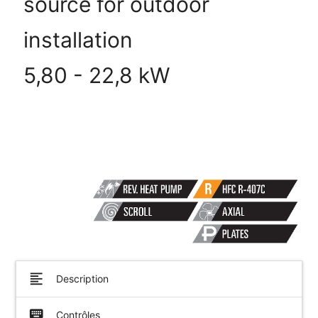
source for outdoor
installation
5,80 - 22,8 kW
format_align_left
Description
keyboard_hide
Contrôles