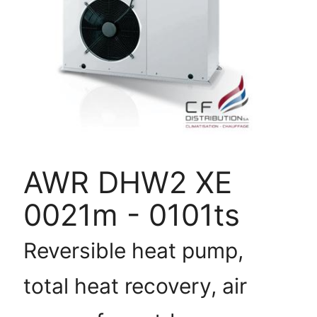
DHW2
XE
0021m
-
0101ts
AWR DHW2 XE
0021m - 0101ts
Reversible heat pump,
total heat recovery, air