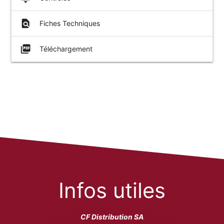
find_in_page
Fiches Techniques
picture_as_pdf
Téléchargement
Infos utiles
CF Distribution SA