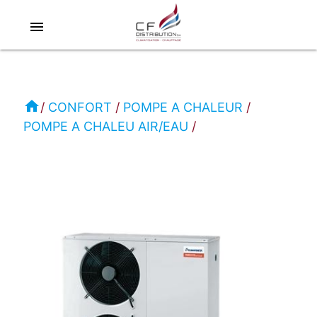
menu
RC
-
CLIMAVENETA
home
CONFORT
POMPE A CHALEUR
POMPE A CHALEU AIR/EAU
CONFORT
POMPE
A
CHALEU
AIR/EAU
AWR