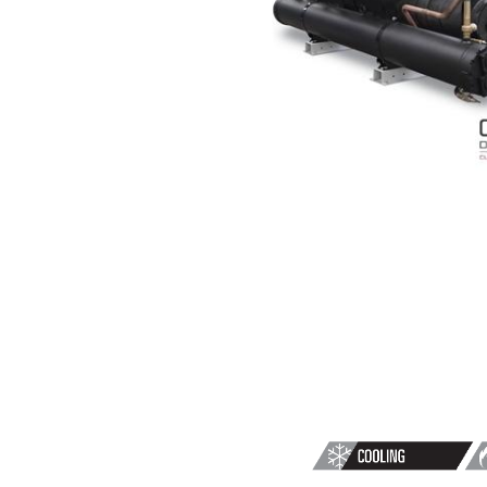
CHALEUR
EAU/EAU
REVERSIBLE
CÔTE
HYDRAULIQU
FX-