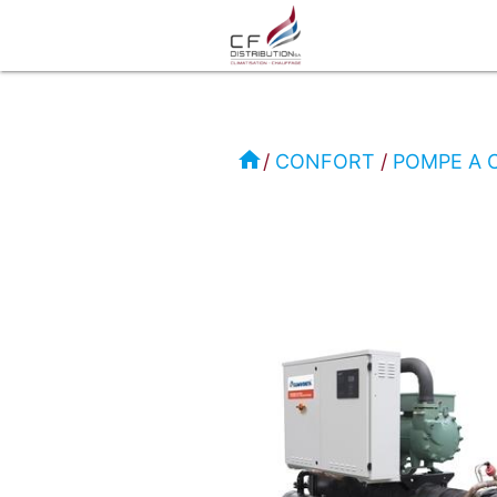
RC
-
home
CONFORT
POMPE A 
CLIMAVENETA
CONFORT
POME
A