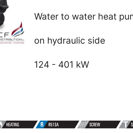
Water to water heat pum
on hydraulic side
124 - 401 kW
E