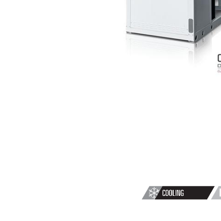
CONDENSATI
A
AIR
NX-
G06
0202P