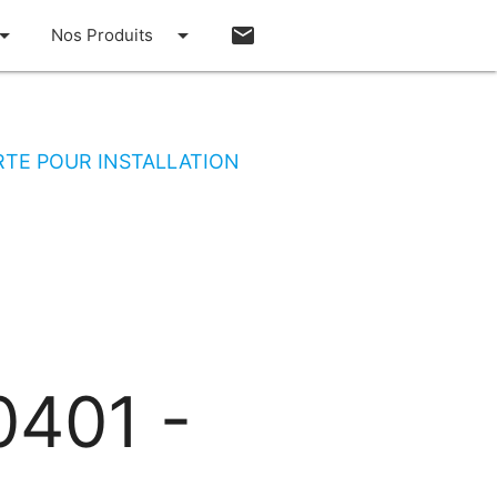
w_drop_down
arrow_drop_down
email
Nos Produits
TE POUR INSTALLATION
401 -