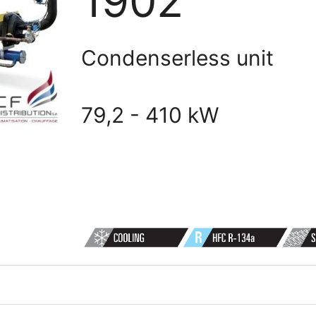
1902
Condenserless unit
R
79,2 - 410 kW