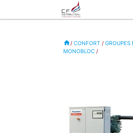
RC
-
home
CONFORT
GROUPES 
MONOBLOC
CLIMAVENETA
CONFORT
GROUPE
FROID