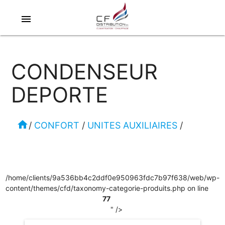
menu
CONDENSEUR
DEPORTE
home
/
CONFORT
/
UNITES AUXILIAIRES
/
/home/clients/9a536bb4c2ddf0e950963fdc7b97f638/web/wp-
content/themes/cfd/taxonomy-categorie-produits.php on line
77
" />