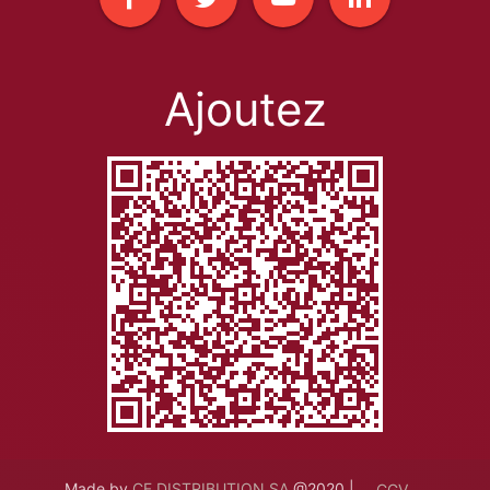
Ajoutez
Made by
CF DISTRIBUTION SA
@2020 |
CGV